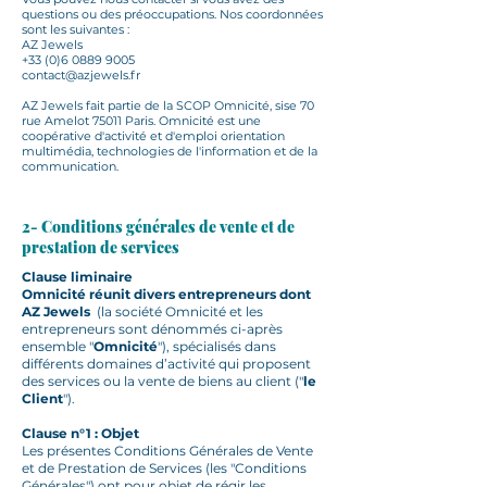
questions ou des préoccupations. Nos coordonnées
sont les suivantes :
AZ Jewels
+33 (0)6 0889 9005
contact@azjewels.fr
AZ Jewels fait partie de la SCOP Omnicité, sise 70
rue Amelot 75011 Paris. Omnicité est une
coopérative d'activité et d'emploi orientation
multimédia, technologies de l'information et de la
communication.
2- Conditions générales de vente et de
prestation de services
Clause liminaire
Omnicité réunit divers entrepreneurs dont
AZ Jewels
(la société Omnicité et les
entrepreneurs sont dénommés ci-après
ensemble "
Omnicité
"), spécialisés dans
différents domaines d’activité qui proposent
des services ou la vente de biens au client ("
le
Client
").
Clause n°1 : Objet
Les présentes Conditions Générales de Vente
et de Prestation de Services (les "Conditions
Générales") ont pour objet de régir les