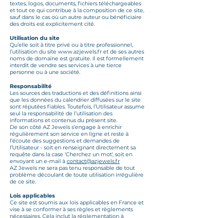
textes, logos, documents, fichiers téléchargeables
et tout ce qui contribue à la composition de ce site,
sauf dans le cas où un autre auteur ou bénéficiaire
des droits est explicitement cité.
Utilisation du site
Qu’elle soit à titre privé ou à titre professionnel,
l’utilisation du site
www.azjewels.fr
et de ses autres
noms de domaine est gratuite. Il est formellement
interdit de vendre ses services à une tierce
personne ou à une société.
Responsabilité
Les sources des traductions et des définitions ainsi
que les données du calendrier diffusées sur le site
sont réputées fiables. Toutefois, l’Utilisateur assume
seul la responsabilité de l’utilisation des
informations et contenus du présent site.
De son côté AZ Jewels s’engage à enrichir
régulièrement son service en ligne et reste à
l’écoute des suggestions et demandes de
l’Utilisateur - soit en renseignant directement sa
requête dans la case 'Cherchez un mot', soit en
envoyant un e-mail à
contact@azjewels.fr
AZ Jewels ne sera pas tenu responsable de tout
problème découlant de toute utilisation irrégulière
de ce site.
Lois applicables
Ce site est soumis aux lois applicables en France et
vise à se conformer à ses règles et règlements
nécessaires. Cela inclut la réglementation à