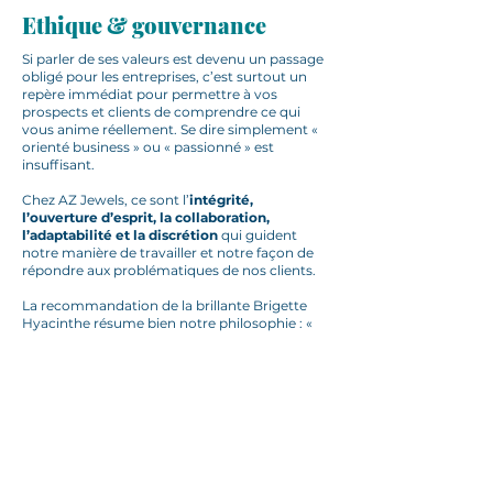
Ethique & gouvernance
Si parler de ses valeurs est devenu un passage
obligé pour les entreprises, c’est surtout un
repère immédiat pour permettre à vos
prospects et clients de comprendre ce qui
vous anime réellement. Se dire simplement «
orienté business » ou « passionné » est
insuffisant.
Chez AZ Jewels, ce sont l’
intégrité,
l’ouverture d’esprit, la collaboration,
l’adaptabilité et la discrétion
qui guident
notre manière de travailler et notre façon de
répondre aux problématiques de nos clients.
La recommandation de la brillante Brigette
Hyacinthe résume bien notre philosophie : «
Travaillez pour quelqu’un qui apprécie vos
idées, votre loyauté et le travail bien fait
. »
Simple, efficace, pertinent.
Rigueur, sens
pratique et esprit d’entreprise
nous
permettent ainsi de vous accompagner dans
la résolution de vos problématiques et
l’implémentation de solutions durables,
conçues pour vous rendre pleinement
autonomes.